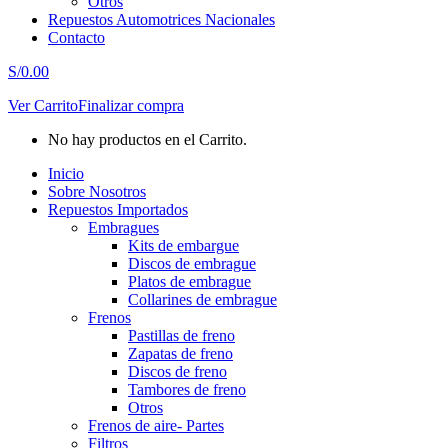
Otros
Repuestos Automotrices Nacionales
Contacto
S/
0.00
Ver Carrito
Finalizar compra
No hay productos en el Carrito.
Inicio
Sobre Nosotros
Repuestos Importados
Embragues
Kits de embargue
Discos de embrague
Platos de embrague
Collarines de embrague
Frenos
Pastillas de freno
Zapatas de freno
Discos de freno
Tambores de freno
Otros
Frenos de aire- Partes
Filtros