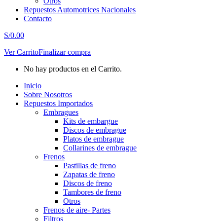
Otros
Repuestos Automotrices Nacionales
Contacto
S/
0.00
Ver Carrito
Finalizar compra
No hay productos en el Carrito.
Inicio
Sobre Nosotros
Repuestos Importados
Embragues
Kits de embargue
Discos de embrague
Platos de embrague
Collarines de embrague
Frenos
Pastillas de freno
Zapatas de freno
Discos de freno
Tambores de freno
Otros
Frenos de aire- Partes
Filtros