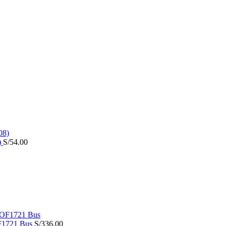
)
S/
54.00
F1721 Bus
S/
336.00