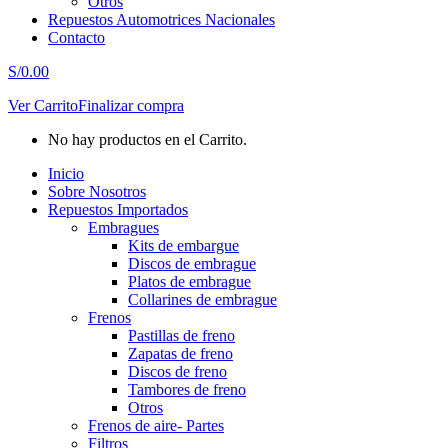
Otros
Repuestos Automotrices Nacionales
Contacto
S/
0.00
Ver Carrito
Finalizar compra
No hay productos en el Carrito.
Inicio
Sobre Nosotros
Repuestos Importados
Embragues
Kits de embargue
Discos de embrague
Platos de embrague
Collarines de embrague
Frenos
Pastillas de freno
Zapatas de freno
Discos de freno
Tambores de freno
Otros
Frenos de aire- Partes
Filtros