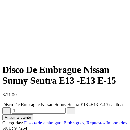
Disco De Embrague Nissan
Sunny Sentra E13 -E13 E-15
S/
71.00
Disco De Embrague Nissan Sunny Sentra E13 -E13 E-15 cantidad
﹣
﹢
Añadir al carrito
Categorías:
Discos de embrague
,
Embragues
,
Repuestos Importados
SKU:
9-7254