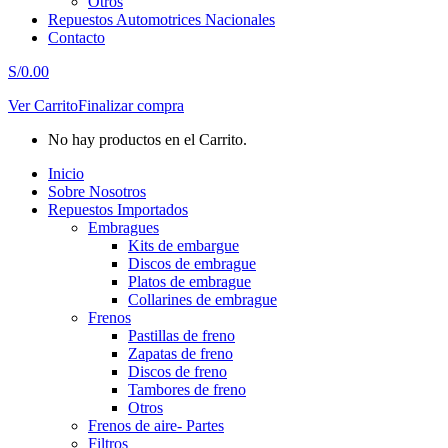
Otros
Repuestos Automotrices Nacionales
Contacto
S/
0.00
Ver Carrito
Finalizar compra
No hay productos en el Carrito.
Inicio
Sobre Nosotros
Repuestos Importados
Embragues
Kits de embargue
Discos de embrague
Platos de embrague
Collarines de embrague
Frenos
Pastillas de freno
Zapatas de freno
Discos de freno
Tambores de freno
Otros
Frenos de aire- Partes
Filtros