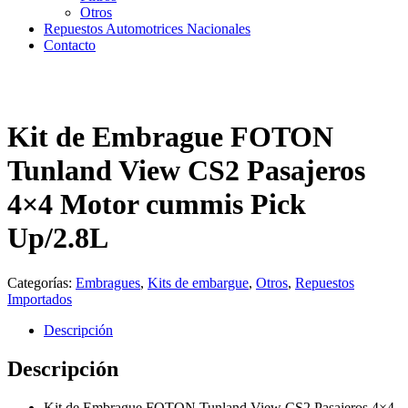
Otros
Repuestos Automotrices Nacionales
Contacto
Kit de Embrague FOTON
Tunland View CS2 Pasajeros
4×4 Motor cummis Pick
Up/2.8L
Categorías:
Embragues
,
Kits de embargue
,
Otros
,
Repuestos
Importados
Descripción
Descripción
Kit de Embrague FOTON Tunland View CS2 Pasajeros 4×4