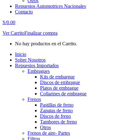
Otros
Repuestos Automotrices Nacionales
Contacto
S/
0.00
Ver Carrito
Finalizar compra
No hay productos en el Carrito.
Inicio
Sobre Nosotros
Repuestos Importados
Embragues
Kits de embargue
Discos de embrague
Platos de embrague
Collarines de embrague
Frenos
Pastillas de freno
Zapatas de freno
Discos de freno
Tambores de freno
Otros
Frenos de aire- Partes
Filtros