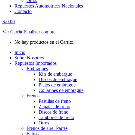
Otros
Repuestos Automotrices Nacionales
Contacto
S/
0.00
Ver Carrito
Finalizar compra
No hay productos en el Carrito.
Inicio
Sobre Nosotros
Repuestos Importados
Embragues
Kits de embargue
Discos de embrague
Platos de embrague
Collarines de embrague
Frenos
Pastillas de freno
Zapatas de freno
Discos de freno
Tambores de freno
Otros
Frenos de aire- Partes
Filtros