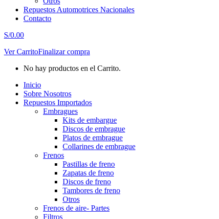
Otros
Repuestos Automotrices Nacionales
Contacto
S/
0.00
Ver Carrito
Finalizar compra
No hay productos en el Carrito.
Inicio
Sobre Nosotros
Repuestos Importados
Embragues
Kits de embargue
Discos de embrague
Platos de embrague
Collarines de embrague
Frenos
Pastillas de freno
Zapatas de freno
Discos de freno
Tambores de freno
Otros
Frenos de aire- Partes
Filtros