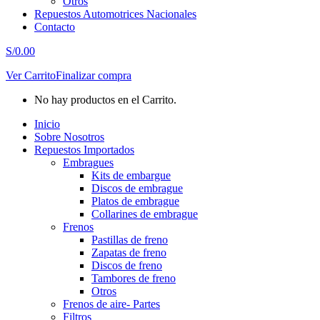
Otros
Repuestos Automotrices Nacionales
Contacto
S/
0.00
Ver Carrito
Finalizar compra
No hay productos en el Carrito.
Inicio
Sobre Nosotros
Repuestos Importados
Embragues
Kits de embargue
Discos de embrague
Platos de embrague
Collarines de embrague
Frenos
Pastillas de freno
Zapatas de freno
Discos de freno
Tambores de freno
Otros
Frenos de aire- Partes
Filtros