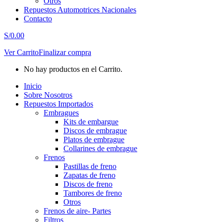
Otros
Repuestos Automotrices Nacionales
Contacto
S/
0.00
Ver Carrito
Finalizar compra
No hay productos en el Carrito.
Inicio
Sobre Nosotros
Repuestos Importados
Embragues
Kits de embargue
Discos de embrague
Platos de embrague
Collarines de embrague
Frenos
Pastillas de freno
Zapatas de freno
Discos de freno
Tambores de freno
Otros
Frenos de aire- Partes
Filtros