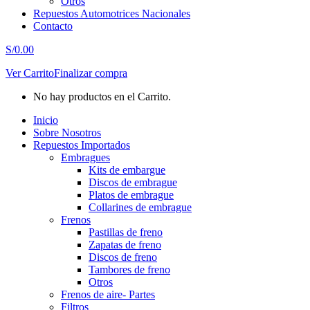
Otros
Repuestos Automotrices Nacionales
Contacto
S/
0.00
Ver Carrito
Finalizar compra
No hay productos en el Carrito.
Inicio
Sobre Nosotros
Repuestos Importados
Embragues
Kits de embargue
Discos de embrague
Platos de embrague
Collarines de embrague
Frenos
Pastillas de freno
Zapatas de freno
Discos de freno
Tambores de freno
Otros
Frenos de aire- Partes
Filtros