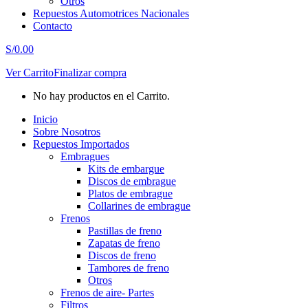
Otros
Repuestos Automotrices Nacionales
Contacto
S/
0.00
Ver Carrito
Finalizar compra
No hay productos en el Carrito.
Inicio
Sobre Nosotros
Repuestos Importados
Embragues
Kits de embargue
Discos de embrague
Platos de embrague
Collarines de embrague
Frenos
Pastillas de freno
Zapatas de freno
Discos de freno
Tambores de freno
Otros
Frenos de aire- Partes
Filtros