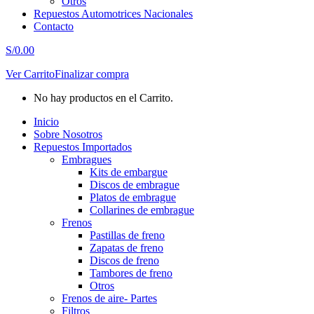
Otros
Repuestos Automotrices Nacionales
Contacto
S/
0.00
Ver Carrito
Finalizar compra
No hay productos en el Carrito.
Inicio
Sobre Nosotros
Repuestos Importados
Embragues
Kits de embargue
Discos de embrague
Platos de embrague
Collarines de embrague
Frenos
Pastillas de freno
Zapatas de freno
Discos de freno
Tambores de freno
Otros
Frenos de aire- Partes
Filtros