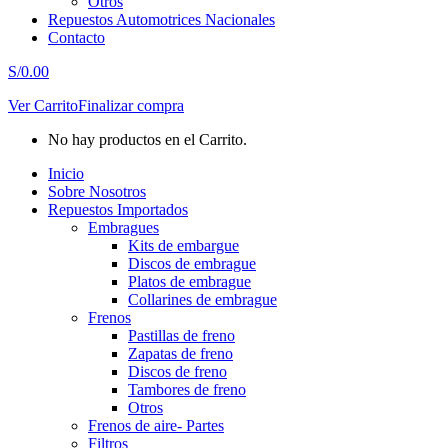
Otros
Repuestos Automotrices Nacionales
Contacto
S/
0.00
Ver Carrito
Finalizar compra
No hay productos en el Carrito.
Inicio
Sobre Nosotros
Repuestos Importados
Embragues
Kits de embargue
Discos de embrague
Platos de embrague
Collarines de embrague
Frenos
Pastillas de freno
Zapatas de freno
Discos de freno
Tambores de freno
Otros
Frenos de aire- Partes
Filtros