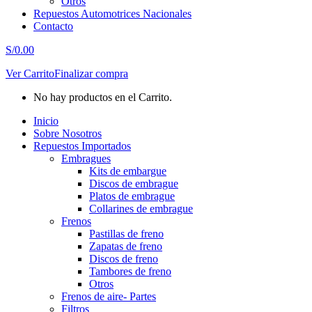
Otros
Repuestos Automotrices Nacionales
Contacto
S/
0.00
Ver Carrito
Finalizar compra
No hay productos en el Carrito.
Inicio
Sobre Nosotros
Repuestos Importados
Embragues
Kits de embargue
Discos de embrague
Platos de embrague
Collarines de embrague
Frenos
Pastillas de freno
Zapatas de freno
Discos de freno
Tambores de freno
Otros
Frenos de aire- Partes
Filtros