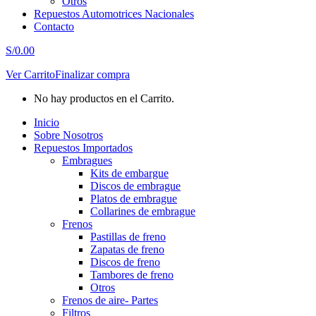
Otros
Repuestos Automotrices Nacionales
Contacto
S/
0.00
Ver Carrito
Finalizar compra
No hay productos en el Carrito.
Inicio
Sobre Nosotros
Repuestos Importados
Embragues
Kits de embargue
Discos de embrague
Platos de embrague
Collarines de embrague
Frenos
Pastillas de freno
Zapatas de freno
Discos de freno
Tambores de freno
Otros
Frenos de aire- Partes
Filtros