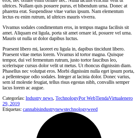
eros, nec ornare enim ornare nec. Nulla iaculis efficitur velit ut
ultrices. Nullam quis posuere purus, et bibendum urna. Donec at
pharetra erat. Suspendisse vitae varius ipsum. Nam elementum
lectus eu enim rutrum, id ultrices mauris viverra.
Vivamus sodales condimentum eros, in tempus magna facilisis sit
amet. Aliquam est ligula, porta sit amet ornare id, posuere vel urna.
Mauris ut nulla ut dolor dapibus luctus.
Praesent libero mi, laoreet eu ligula in, dapibus tincidunt libero.
Praesent vitae metus lorem. Vivamus id tortor magna. Quisque
tempor, dui vel fermentum rutrum, justo tortor faucibus leo,
scelerisque cursus dolor velit ut metus. Ut rhoncus dignissim diam.
Phasellus nec volutpat eros. Morbi dignissim nulla eget ipsum porta,
a pellentesque odio sodales. Integer at lacinia dolor. Donec varius,
sem id molestie feugiat, tellus risus egestas nibh, convallis semper
lacus lorem ac augue.
Categorías:
Industry news
,
Technology
Por
WebTiendaVirtual
enero
29, 2019
Etiquetas:
cannabis
industry
news
technology
weed