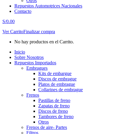
Otros
Repuestos Automotrices Nacionales
Contacto
S/
0.00
Ver Carrito
Finalizar compra
No hay productos en el Carrito.
Inicio
Sobre Nosotros
Repuestos Importados
Embragues
Kits de embargue
Discos de embrague
Platos de embrague
Collarines de embrague
Frenos
Pastillas de freno
Zapatas de freno
Discos de freno
Tambores de freno
Otros
Frenos de aire- Partes
Filtros