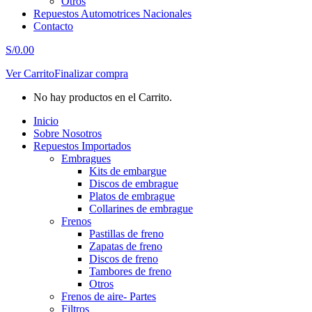
Otros
Repuestos Automotrices Nacionales
Contacto
S/
0.00
Ver Carrito
Finalizar compra
No hay productos en el Carrito.
Inicio
Sobre Nosotros
Repuestos Importados
Embragues
Kits de embargue
Discos de embrague
Platos de embrague
Collarines de embrague
Frenos
Pastillas de freno
Zapatas de freno
Discos de freno
Tambores de freno
Otros
Frenos de aire- Partes
Filtros