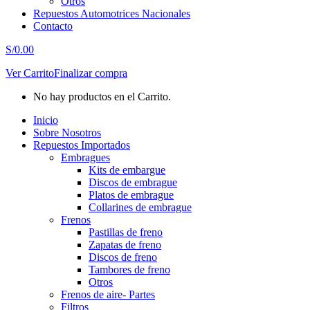
Otros
Repuestos Automotrices Nacionales
Contacto
S/
0.00
Ver Carrito
Finalizar compra
No hay productos en el Carrito.
Inicio
Sobre Nosotros
Repuestos Importados
Embragues
Kits de embargue
Discos de embrague
Platos de embrague
Collarines de embrague
Frenos
Pastillas de freno
Zapatas de freno
Discos de freno
Tambores de freno
Otros
Frenos de aire- Partes
Filtros