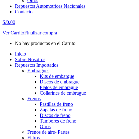
Otros
Repuestos Automotrices Nacionales
Contacto
S/
0.00
Ver Carrito
Finalizar compra
No hay productos en el Carrito.
Inicio
Sobre Nosotros
Repuestos Importados
Embragues
Kits de embargue
Discos de embrague
Platos de embrague
Collarines de embrague
Frenos
Pastillas de freno
Zapatas de freno
Discos de freno
Tambores de freno
Otros
Frenos de aire- Partes
Filtros