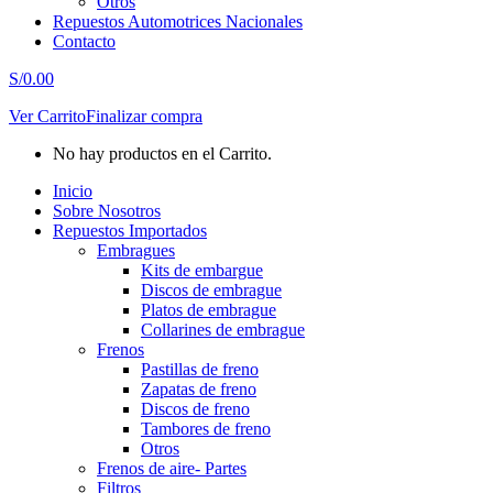
Otros
Repuestos Automotrices Nacionales
Contacto
S/
0.00
Ver Carrito
Finalizar compra
No hay productos en el Carrito.
Inicio
Sobre Nosotros
Repuestos Importados
Embragues
Kits de embargue
Discos de embrague
Platos de embrague
Collarines de embrague
Frenos
Pastillas de freno
Zapatas de freno
Discos de freno
Tambores de freno
Otros
Frenos de aire- Partes
Filtros