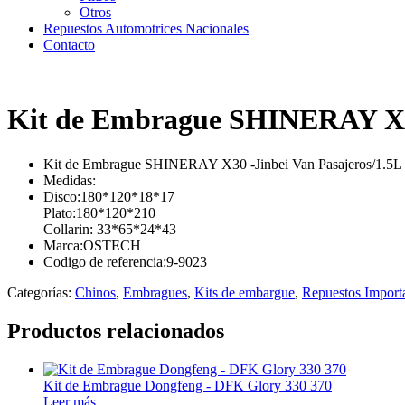
Otros
Repuestos Automotrices Nacionales
Contacto
Kit de Embrague SHINERAY X30
Kit de Embrague SHINERAY X30 -Jinbei Van Pasajeros/1.5L
Medidas:
Disco:180*120*18*17
Plato:180*120*210
Collarin: 33*65*24*43
Marca:OSTECH
Codigo de referencia:9-9023
Categorías:
Chinos
,
Embragues
,
Kits de embargue
,
Repuestos Import
Productos relacionados
Kit de Embrague Dongfeng - DFK Glory 330 370
Leer más