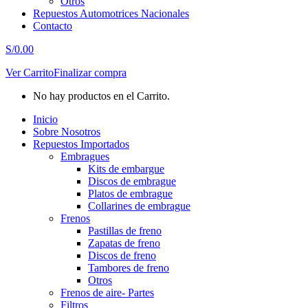
Otros
Repuestos Automotrices Nacionales
Contacto
S/
0.00
Ver Carrito
Finalizar compra
No hay productos en el Carrito.
Inicio
Sobre Nosotros
Repuestos Importados
Embragues
Kits de embargue
Discos de embrague
Platos de embrague
Collarines de embrague
Frenos
Pastillas de freno
Zapatas de freno
Discos de freno
Tambores de freno
Otros
Frenos de aire- Partes
Filtros