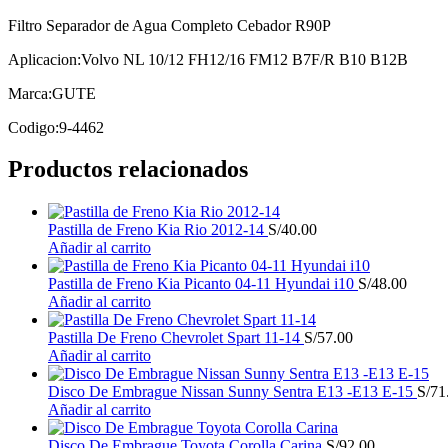
Filtro Separador de Agua Completo Cebador R90P
Aplicacion:Volvo NL 10/12 FH12/16 FM12 B7F/R B10 B12B
Marca:GUTE
Codigo:9-4462
Productos relacionados
Pastilla de Freno Kia Rio 2012-14
S/
40.00
Añadir al carrito
Pastilla de Freno Kia Picanto 04-11 Hyundai i10
S/
48.00
Añadir al carrito
Pastilla De Freno Chevrolet Spart 11-14
S/
57.00
Añadir al carrito
Disco De Embrague Nissan Sunny Sentra E13 -E13 E-15
S/
71
Añadir al carrito
Disco De Embrague Toyota Corolla Carina
S/
92.00