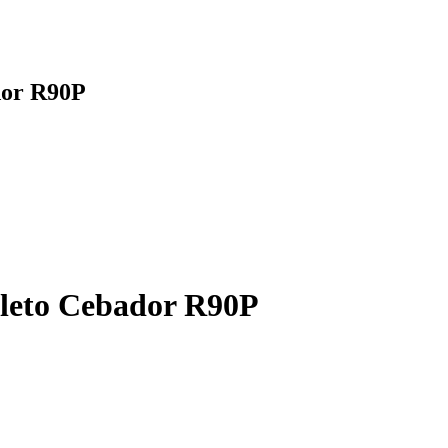
dor R90P
pleto Cebador R90P