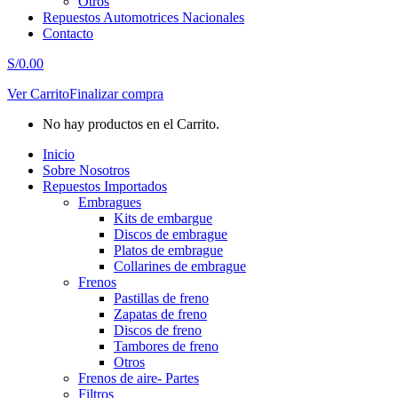
Otros
Repuestos Automotrices Nacionales
Contacto
S/
0.00
Ver Carrito
Finalizar compra
No hay productos en el Carrito.
Inicio
Sobre Nosotros
Repuestos Importados
Embragues
Kits de embargue
Discos de embrague
Platos de embrague
Collarines de embrague
Frenos
Pastillas de freno
Zapatas de freno
Discos de freno
Tambores de freno
Otros
Frenos de aire- Partes
Filtros